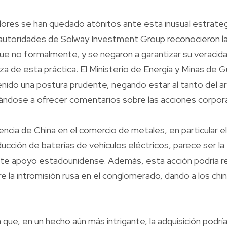
res se han quedado atónitos ante esta inusual estrateg
autoridades de Solway Investment Group reconocieron la 
e no formalmente, y se negaron a garantizar su veracid
reza de esta práctica. El Ministerio de Energía y Minas de
ido una postura prudente, negando estar al tanto del ar
dose a ofrecer comentarios sobre las acciones corpora
encia de China en el comercio de metales, en particular el
oducción de baterías de vehículos eléctricos, parece ser l
te apoyo estadounidense. Además, esta acción podría re
e la intromisión rusa en el conglomerado, dando a los chi
ue, en un hecho aún más intrigante, la adquisición podría 