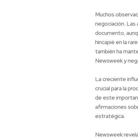
Muchos observado
negociación. Las 
documento, aunqu
hincapié en la ra
también ha manten
Newsweek y negán
La creciente influ
crucial para la pr
de este importan
afirmaciones sobr
estratégica.
Newsweek revela q