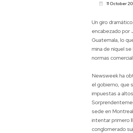
11 October 2
Un giro dramátic
encabezado por Jo
Guatemala, lo que
mina de níquel se
normas comercial
Newsweek ha obte
el gobierno, que
impuestas a alto
Sorprendentement
sede en Montreal,
intentar primero l
conglomerado sui