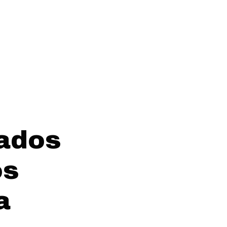
tados
os
a