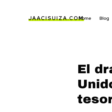
JAACISUIZA.COM
Home
Blog
El d
Unid
teso