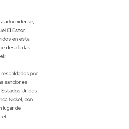
estadounidense,
el El Estor,
nidos en esta
ue desafía las
ek.
 respaldados por
as sanciones
s Estados Unidos.
ca Nickel, con
 lugar de
 el