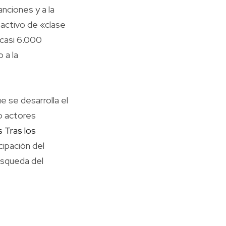
anciones y a la
 activo de «clase
 casi 6.000
 a la
e se desarrolla el
o actores
 Tras los
cipación del
úsqueda del