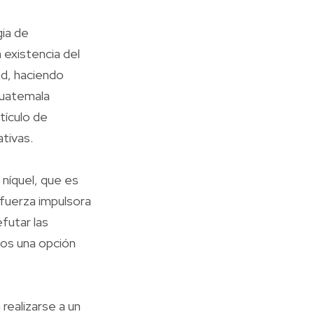
ia de
existencia del
ad, haciendo
 Guatemala
tículo de
tivas.
 níquel, que es
a fuerza impulsora
futar las
nos una opción
realizarse a un