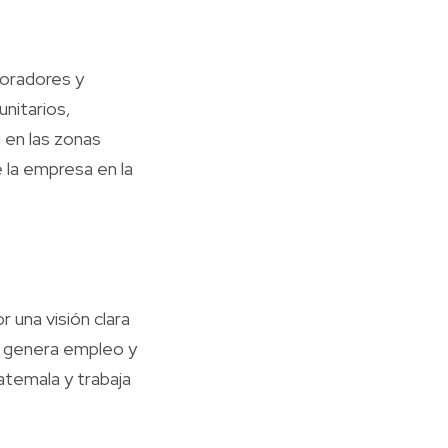
boradores y
nitarios,
 en las zonas
 la empresa en la
r una visión clara
o genera empleo y
atemala y trabaja