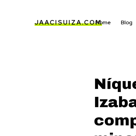
JAACISUIZA.COM
Home
Blog
Níqu
Izaba
comp