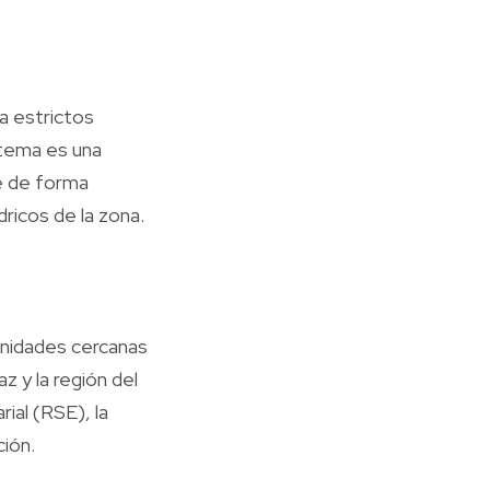
a estrictos
stema es una
ce de forma
dricos de la zona.
unidades cercanas
z y la región del
ial (RSE), la
ión.