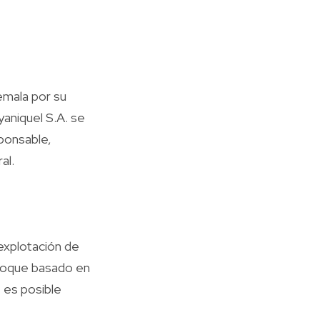
temala por su
aniquel S.A. se
ponsable,
al.
explotación de
enfoque basado en
 es posible